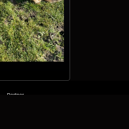
Partner
ww.a1-getriebe.de
enschutzerklärung