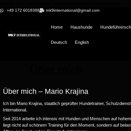
google-site-verification: google8056dedde2cd14e8.html
+49 172 6018388
mk9international@gmail.com
Home
Haushunde
Hundeführersch
Deutsch
English
Über mich
Über mich – Mario Krajina
Ich bin Mario Krajina, staatlich geprüfter Hundetrainer, Schutzdie
International.
Seit 2014 arbeite ich intensiv mit Hunden und Menschen auf hoh
liegt nicht auf schönem Training für den Moment, sondern auf belas