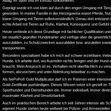
Alltag, im Sport und im Einsatz funktionieren.
Geprägt wurde ich von klein auf durch den engen Umgang mit Tiere
geworden. In meiner Familie in der Herzegowina waren Pferde, Nutzt
klarer Umgang mit Tieren selbstverständlich. Genau dort entstand 
echte Arbeit mit Tieren auf Ruhe, Klarheit, Konsequenz und Gefühl 
Heute verbinde ich diese Grundlage mit fachlicher Qualifikation und
bin staatlich geprüfter Hundetrainer und verfüge über die gewerblic
auszubilden, zu Schutzzwecken auszubilden bzw. anzuleiten sowi
transportieren.
Besonders spezialisiert habe ich mich auf schwer erziehbare, trie
Hunde. Ich arbeite dort, wo Ausreden nichts bringen und der Hund e
braucht. Mein Anspruch ist es, Verhalten nicht oberflächlich zu ver
formen, abzusichern und unter Ablenkung belastbar zu machen.
Als NePoPo® Gold Multiplicator darf ich im Rahmen einer intensive
Gold-Zertifikate aushändigen. Dieses Wissen setze ich gezielt im 
Sporthunden und Diensthunden ein. Immer individuell, immer direkt
maximaler Klarheit und Umsetzbarkeit.
Auch im praktischen Bereich arbeite ich seit Jahren intensiv als Sc
eigenen Hunde stehen heute weltweit bei Polizei- und Armeestellen 