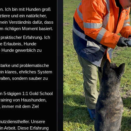
n. Ich bin mit Hunden groß
iere und ein natürlicher,
mein Verständnis dafür, dass
im richtigen Moment basiert.
 praktischer Erfahrung. Ich
he Erlaubnis, Hunde
e Hunde gewerblich zu
bstarke und problematische
in klares, ehrliches System
walten, sondern sauber zu
n 5-tägigen 1:1 Gold School
Training von Haushunden,
, immer mit dem Ziel
hutzdiensthelfer. Unsere
in Arbeit. Diese Erfahrung