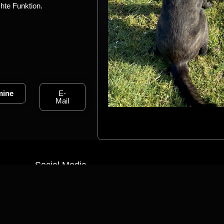
hte Funktion.
mine
E-
Mail
Social Media
w
Impressum
Dat